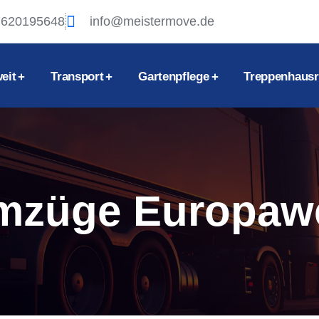
7620195648
info@meistermove.de
eit
Transport
Gartenpflege
Treppenhausr
mzüge Europawe