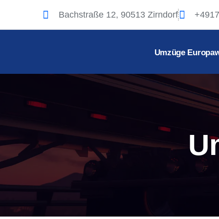
Bachstraße 12, 90513 Zirndorf
+491
Umzüge Europaw
U