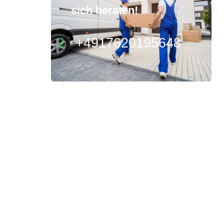
sich beraten!
+4917620195648